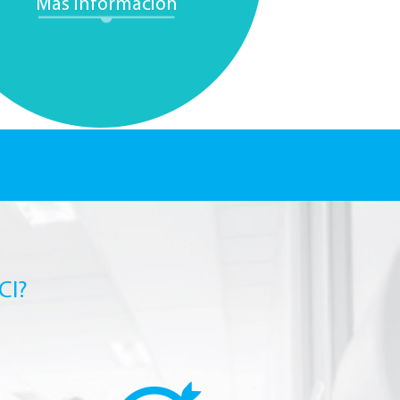
Más información
CI?