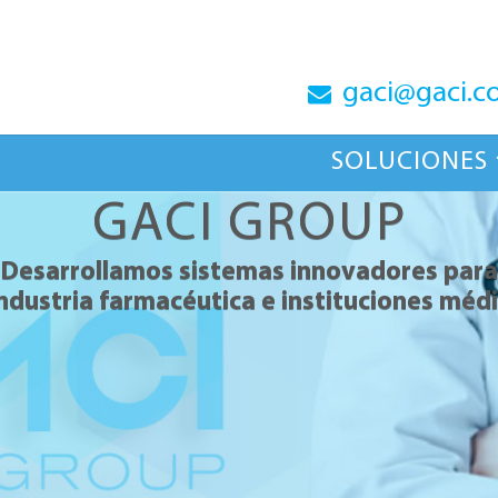
gaci@gaci.c
SOLUCIONES
GACI GROUP
Desarrollamos sistemas innovadores para
industria farmacéutica e instituciones méd